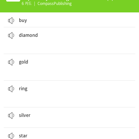
6 카드
|
CompassPublishing
buy
Let’s buy a
diamond
ring.
a hard, bright, and usually clear stone that is very valuable
diamond
The woman wanted to buy
gold
instead of US dollars.
a soft yellow metallic element that is highly valuable, often used for coins and jewelry
gold
My mom wears a
ring
on her finger.
a circular, usually metal band worn around the finger as JEWELRY
ring
a soft shiny gray metal that is used to make coins, serving tools, JEWELRY, etc. and is very valuable
silver
a mass of burning gas in space that looks like a point of light in the sky at night
star