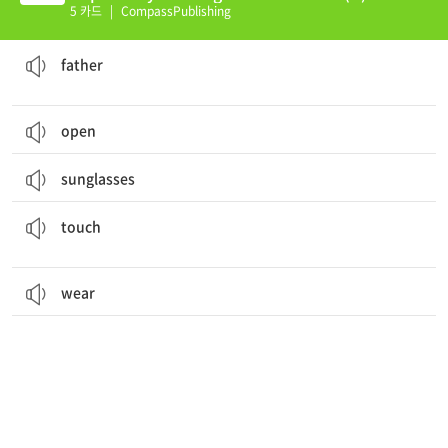
5 카드
|
CompassPublishing
The
father
picked up his son.
아버지
father
open
sunglasses
She could only use smell and
touch
.
~에 만지다, 대다
touch
wear