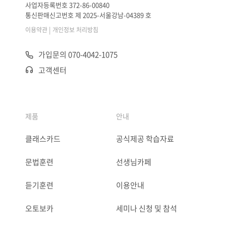
사업자등록번호 372-86-00840
통신판매신고번호 제 2025-서울강남-04389 호
|
이용약관
개인정보 처리방침
가입문의 070-4042-1075
고객센터
제품
안내
클래스카드
공식제공 학습자료
문법훈련
선생님카페
듣기훈련
이용안내
오토보카
세미나 신청 및 참석