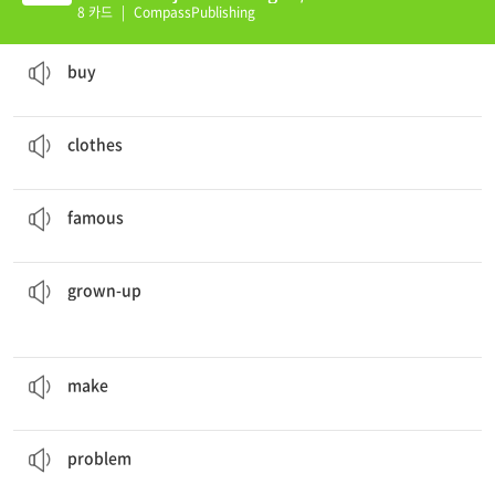
(K)
8 카드
|
CompassPublishing
Sara is going to
buy
the new Playstation 3.
구입하다, 사다
buy
I have four layers of
clothes
on.
옷, 의복
clothes
My friend is a very
famous
singer.
유명한, 이름난
famous
alley cat would never purr.
Some people say that a
grown-up
어른이 된
grown-up
Can you
make
me some food?
만들다, 제작하다
make
Tell me about your
problems
tomorrow.
골칫거리
problem