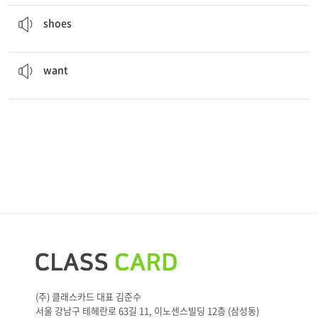
I only have 3 pairs of
shoes
.
신발
shoes
John
wants
me to go to the play with him.
원하다, 바라다
want
(주) 클래스카드 대표 김준수
서울 강남구 테헤란로 63길 11, 이노센스빌딩 12층 (삼성동)