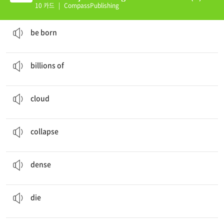
10 카드
|
CompassPublishing
The baby is going to
be born
any minute now.
태어나다
be born
There are
billions of
people living in the world today.
수십억의
billions of
A
cloud
of smoke started to form from the fire.
구름
cloud
The hurricane caused the building to
collapse
.
무너지다
collapse
The ocean is
dense
with marine life.
밀집한, 조밀한
dense
The plant is going to
die
soon if you do not water it.
죽다
die
The balloon will
expand
if you blow air into it.
확장하다, 확대하다