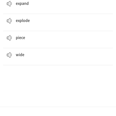
expand
The bomb is going to
explode
!
폭발하다, 파열하다
explode
Can you slice me a
piece
of pie?
조각, 단편
piece
That is a very
wide
road.
폭이 넓은
wide