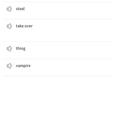
Who
stole
my pen?
훔치다
steal
our apartment if we do not pay our rent.
The landlord is going to
take over
인계받다, 떠맡다
take over
What is that
thing
hanging on your door?
것, 물건, 사물
thing
Do you believe
vampires
exist?
흡혈귀
vampire