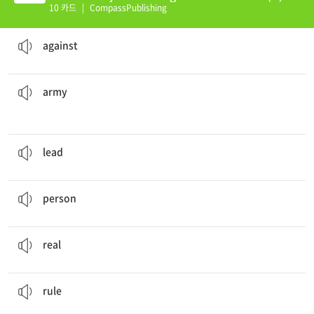
10 카드
|
CompassPublishing
We are going up
against
my brother's team tonight.
~에 맞서서
against
protected the city against the enemy.
In a month-long battle, the
army
군대 (육군)
army
The general
lead
his men into battle.
~을 지휘하다[인솔하다/이끌다]
lead
That
person
has a very nice house.
사람, 인간
person
The puppet became a
real
person.
실재하는, 현실의
real
He is going to
rule
the city when he is crowned king.
지배하다, 통치하다
rule