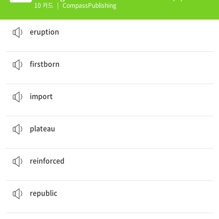
10 카드
|
CompassPublishing
Iceland has many earthquakes and volcanic eruptions.
(화산의) 폭발, 분출
eruption
His
firstborn
was a girl.
맏이, 첫째아이
firstborn
This company
imports
cars.
수입하다
import
The
plateau
is not reachable from here.
고원, 높고 평평한 땅
plateau
The windows on this boat are
reinforced
.
강화된
reinforced
Their government is a
republic
.
공화국
republic
We played a lot of
sets
today.
(테니스 등의) 세트