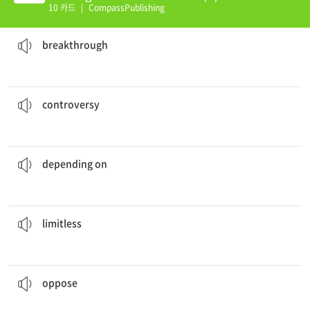
10 카드
|
CompassPublishing
research in medicine.
She won the Nobel Prize for her
breakthrough
돌파, 새발견
breakthrough
about his decision to quit his job.
There was a lot of
controversy
논쟁, 논의
controversy
when he finishes work, we will leave for the party.
depending on
~에 의하여
depending on
possibilities for the future.
A good education can give one
limitless
무한한, 무기한의, 망막한
limitless
to her idea of lending him the keys to the car.
I am
opposed
~에 반대하다
oppose