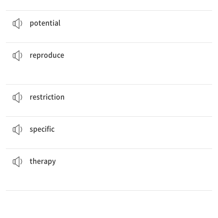
He has the
potential
to be a good leader.
잠재력
potential
the same success that she had.
We were not able to
reproduce
복사하다, 재현하다
reproduce
There is only one
restriction
you need to look over.
제한, 한정
restriction
I chose a
specific
table by the window.
특정의, 일정의
specific
to make my knee stronger after the accident.
I had to go to
therapy
요법, 치료
therapy