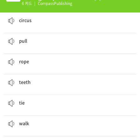
6 카드
|
CompassPublishing
We saw elephants in the
circus
.
곡예단
circus
I had to
pull
the door hard to open it.
당기다
pull
Please tie a
rope
around the tree.
밧줄
rope
Horses have big
teeth
.
이빨
teeth
She can
tie
the ribbon in a bow.
(끈 등으로) 묶다, 매다
tie
Do you want to
walk
with me to the library?
걸어가다
walk