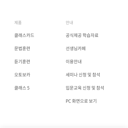
제품
안내
클래스카드
공식제공 학습자료
문법훈련
선생님카페
듣기훈련
이용안내
오토보카
세미나 신청 및 참석
클래스 5
입문교육 신청 및 참석
PC 화면으로 보기