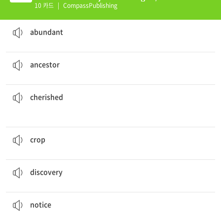
05 (K)
10 카드
|
CompassPublishing
There was
abundant
evidence to support his theory.
많은, 풍부한
abundant
Do you know who your
ancestors
are?
조상, 선조
ancestor
members of many families.
Today, pet cats are
cherished
소중한
cherished
When are you going to plant the
crops
?
농작물, 수확물
crop
She made an interesting
discovery
today.
발견
discovery
George
noticed
the sign on his door.
주의하다, 주목하다
notice