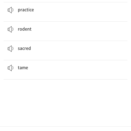
He is going to learn the
practice
of teaching.
관행, 관례
practice
Are squirrels considered
rodents
?
설치 동물
rodent
That is the
sacred
cross of the church.
신성한, 성스러운
sacred
The dogs at the pound are very
tame
.
길든, 길들인
tame