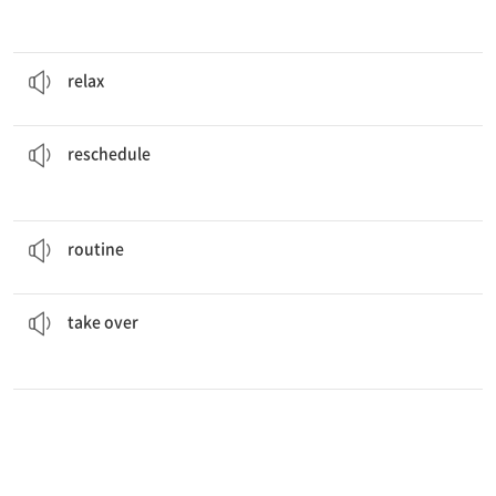
A massage will
relax
my muscles.
나른해지다, 긴장을 풀다
relax
the party to Saturday afternoon?
Why don't we
reschedule
예정을 다시 세우다, 연기하다
reschedule
It is
routine
for us to eat at least three meals a day.
규칙적으로 하는 일의 통상적인 순서와 방법
routine
Richard's job when he retires.
We do not have anyone who can
take over
인계받다, 떠맡다
take over