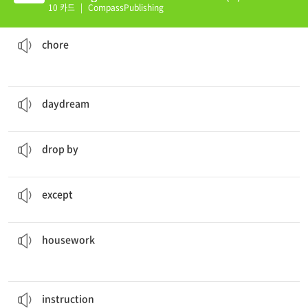
10 카드
|
CompassPublishing
, and cleaning the windows is mine.
Mowing the lawn is my brother's
chore
집안 일, 잡일
chore
I was enjoying a
daydream
about being on the beach.
공상
daydream
I’ll
drop by
on my way home.
들르다, 불시에 방문하다
drop by
The cars look similar
except
that one is smaller.
제외하다
except
housework
to do.
Everyone in my family has their own share of
가사, 집안일
housework
He ended up breaking the lawnmower because he did not read the
instructions
before using it.
(제품 등의) 사용 설명서
instruction