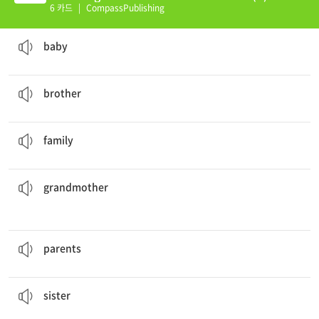
6 카드
|
CompassPublishing
The
baby
is my brother.
a very young child
baby
He is my older
brother
.
a male sibling
brother
Eric is the only child in his
family
.
a group of people who are related to each other
family
grandmother
.
You can make something delicious with your
the mother of your father or mother
grandmother
My
parents
are visiting next week.
부모님
parents
"Cole, wait for me," my little
sister
Emma said.
a girl or woman with whom one shares one or both parents
sister