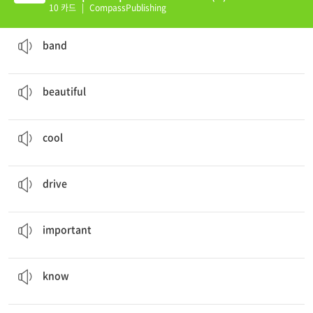
10 카드
|
CompassPublishing
I bought a ticket for my favorite
band
's concert.
음악밴드 (그룹)
band
This flower is
beautiful
because it is so colorful.
예쁜, 아름다운
beautiful
The weather is very
cool
today.
시원한
cool
My dad had to
drive
a wolf away from our field.
차를 몰다, 운전하다
drive
Winning is not
important
as long as you have fun.
중요한
important
He is
known
as a doctor, but he is not.
알다
know
The
singer
on stage now has a beautiful voice.
가수