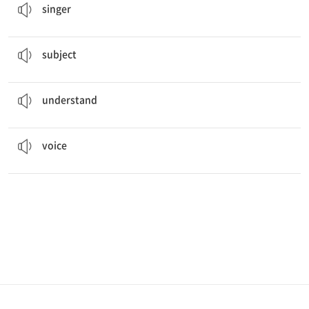
singer
Physics and chemistry are my favorite
subjects
.
과목, 학과
subject
It is important to
understand
what this chapter says.
이해하다
understand
He has a beautiful singing
voice
.
목소리, 음성
voice