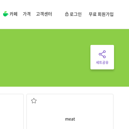
카페
가격
고객센터
로그인
무료 회원가입
세트공유
r
.
Beef is a popular type of
meat
.
고기
meat