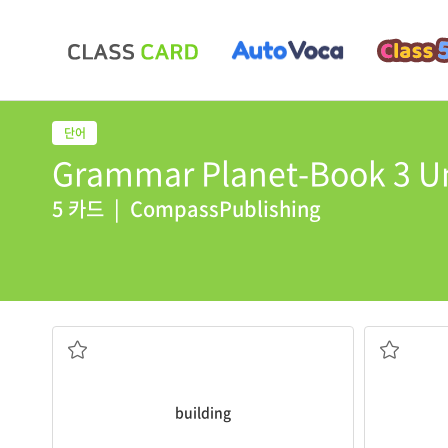
Grammar Planet-Book 3 Un
5 카드
|
CompassPublishing
There are many
buildings
in a city.
Many
cowb
빌딩
카우보이
building