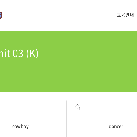
교육안내
it 03 (K)
oys
wear hats and ride horses.
She wants to be a ballet
dance
춤을 추는 사람
cowboy
dancer