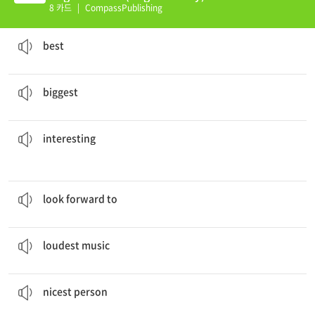
sson 3-1 (E)
8 카드
|
CompassPublishing
What is the
best
movie you have ever seen?
better than all the others
best
The elephant is the
biggest
animal.
having the largest amount or size
biggest
The story is very
interesting
.
causing someone to feel excitement or want to know more about something
interesting
We're really
looking
forward to seeing you again.
to expect; to hope for eagerly
look forward to
He plays the
loudest music
I have ever heard.
너무 시끄러운 음악
loudest music
Jane tries to be the
nicest person
.
정말좋은 사람
nicest person