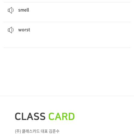
This pizza
smells
so good!
to be able to sense an odor
smell
TV program I have ever seen. It was really boring.
I watched the
worst
the most bad
worst
(주) 클래스카드 대표 김준수