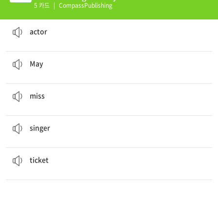
(K)
5 카드
|
CompassPublishing
Come see great singers, dancers, and
actors
.
배우
actor
When: Sunday,
may
2nd, at 3 p.m.
5월
May
You don’t want to
miss
it!
놓치다
miss
Come see great
singers
, dancers, and actors.
가수
singer
tickets
for kids are $5.
티켓
ticket