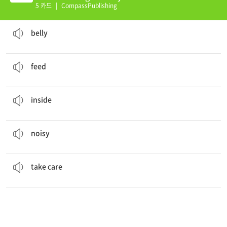
(K)
5 카드
|
CompassPublishing
The baby grew inside her
belly
for nine months.
배, 위
belly
When Henry needs to eat, Mom lets me
feed
him.
~에게 먹을 것을 주다
feed
The baby grew
inside
her belly for nine months.
내부
inside
Henry can be
noisy
, but I love him.
시끄러운
noisy
I love
taking
care of Henry.
돌보다
take care