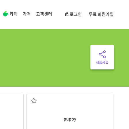
카페
가격
고객센터
로그인
무료 회원가입
세트공유
The
puppies
are hungry.
강아지
puppy