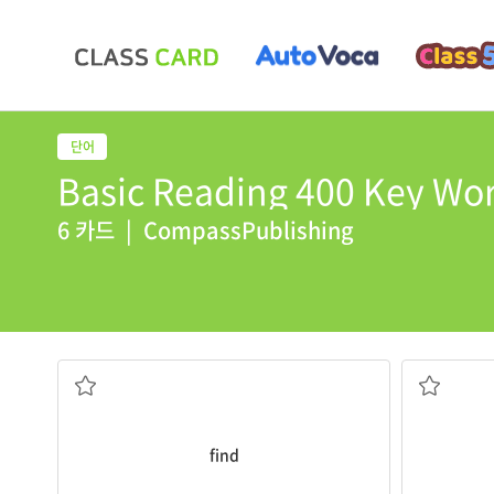
Basic Reading 400 Key Wor
6 카드
|
CompassPublishing
They
find
their friend.
They want
찾다
음식
find