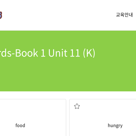
교육안내
ds-Book 1 Unit 11 (K)
food
.
The puppies are
hungry
.
배고픈
food
hungry