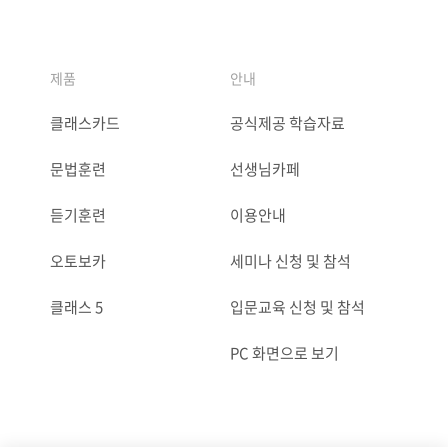
제품
안내
클래스카드
공식제공 학습자료
문법훈련
선생님카페
듣기훈련
이용안내
오토보카
세미나 신청 및 참석
클래스 5
입문교육 신청 및 참석
PC 화면으로 보기