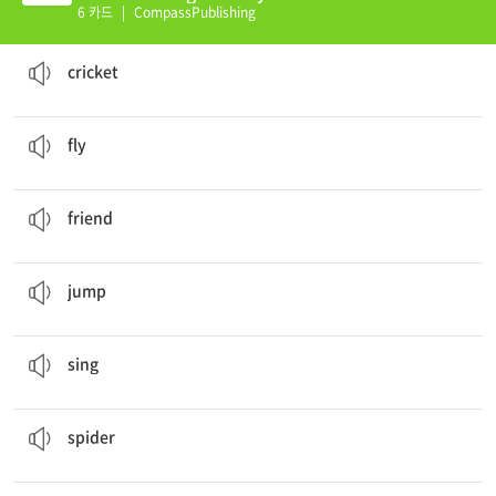
(K)
6 카드
|
CompassPublishing
I have a pet
cricket
!
귀뚜라미
cricket
He
flies
to leaves.
날다
fly
He is my
friend
.
친구
friend
He
jumps
to leaves.
뛰다
jump
He
sings
very well.
노래하다
sing
I have a pet
spider
!
거미
spider