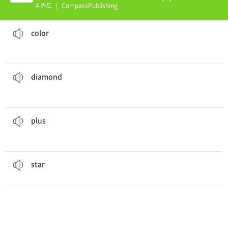
4 카드
|
CompassPublishing
Imagine seeing your favorite celebrity’s face made out of colored candies!
색깔
color
earrings for her birthday
Her husband gave her
diamond
마름모꼴
diamond
Mary’s cookies, plus Ben’s cookies, plus Sam’s cookies added up to 272 cookies.
더하기
plus
stars
are giant gas balls.
별모양
star