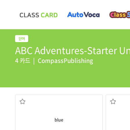
ABC Adventures-Starter Uni
4 카드
|
CompassPublishing
Her eyes are
blue
.
I have
five
a
파란색
5, 다섯
blue