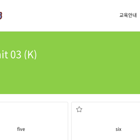
교육안내
t 03 (K)
pples.
six
pens are there.
6, 여섯
five
six