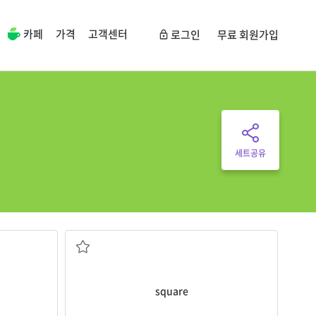
카페
가격
고객센터
로그인
무료 회원가입
세트공유
square
.
Our favorite place in the city is this
정사각형
square