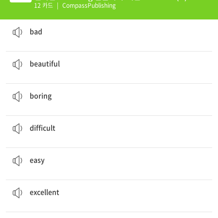
12 카드
|
CompassPublishing
His eyesight is
bad
나쁜
bad
I think she is the most
beautiful
actress in the country.
아름다운
beautiful
This book is
boring
.
지겨운
boring
It is
difficult
to know what to do for the best.
어려운
difficult
This is an
easy
job (to do).
쉬운
easy
His work in school is
excellent
.
뛰어난
excellent
I got very excited while watching the movie.
흥미진진한