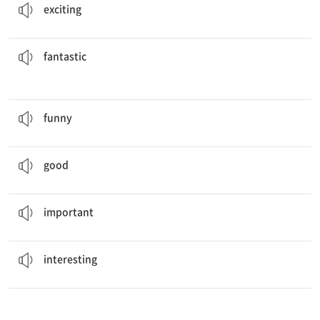
exciting
story about her father being a Grand Duke!
She told me some
fantastic
굉장히 좋은
fantastic
I think all of the actors on that show are very
funny
.
웃기는
funny
She's a
good
baby.
나무랄 데 없는
good
It is
important
that you arrive here on time.
중요한
important
Everything he says is so
interesting
.
흥미있는
interesting