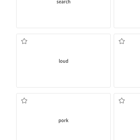
search
크게, 시끄럽게
loud
돼지고기
pork