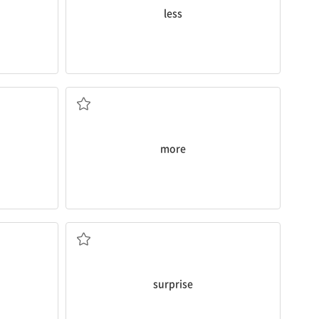
less
더 많이
more
놀라게 하다
surprise