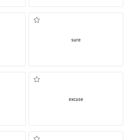
물론; 확실한
sure
(무례나 작은 실수 등을) 용서하다, 양해하다
excuse
특별한, 특수한