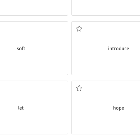
부드러운
소개하다
soft
introduce
…하게 하다, 시키다
희망, 기대; 바라다
let
hope
자주
많음