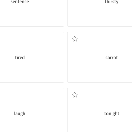
sentence
thirsty
피곤한
당근
tired
carrot
(소리 내어) 웃다
오늘 밤에
laugh
tonight