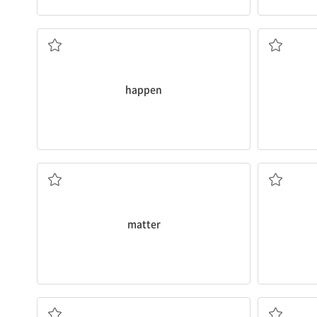
발생하다, 일어나다
happen
일, 문제
matter
다치다