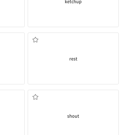
ketchup
휴식
rest
외치다
shout