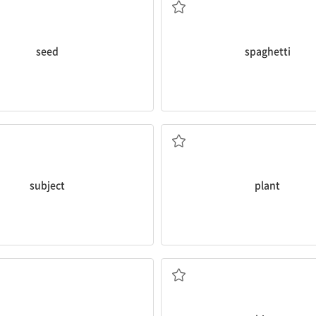
seed
spaghetti
과목
(식물 등을) 심다
subject
plant
문장
목이 마른