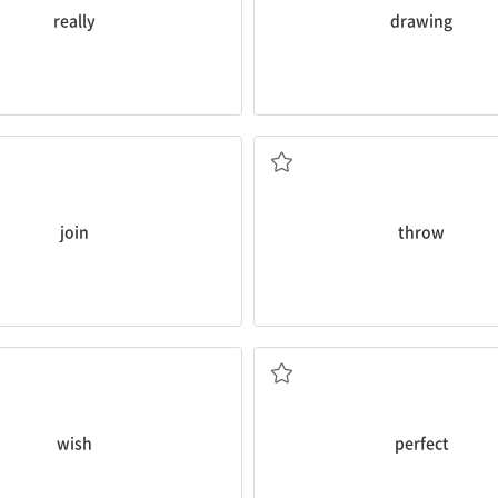
really
drawing
참가하다
던지다
join
throw
소원; 소원하다
완벽한
wish
perfect