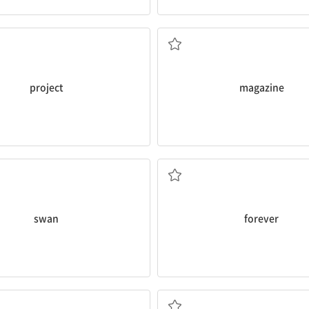
과제
잡지
project
magazine
백조
영원히
swan
forever
풀다, 해결하다
수리하다, 고정시키다