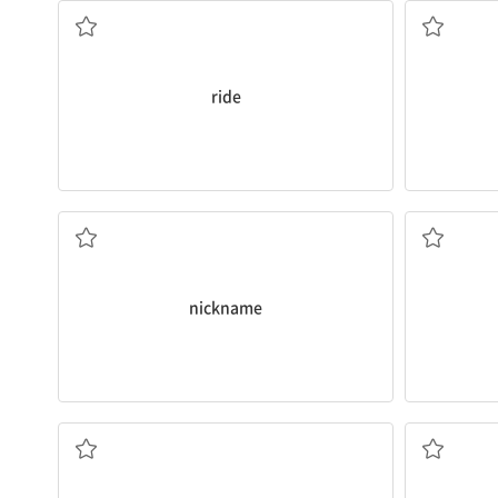
ride
별명
인라인스
nickname
연습하다; 연습