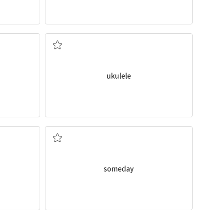
우쿨렐레
ukulele
(미래의) 어느 날, 언젠가
someday
곧, 머지않아