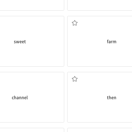
달콤한
농장, 농원
sweet
farm
(TV) 채널
그러고 나서
channel
then
씨앗
스파게티