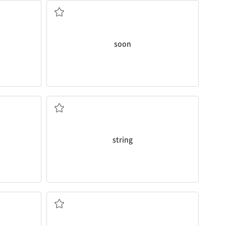
soon
끈, 줄
string
덜, 더 적게