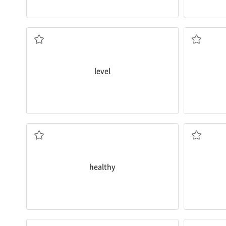
수준, 표준
level
건강한
healthy
채소