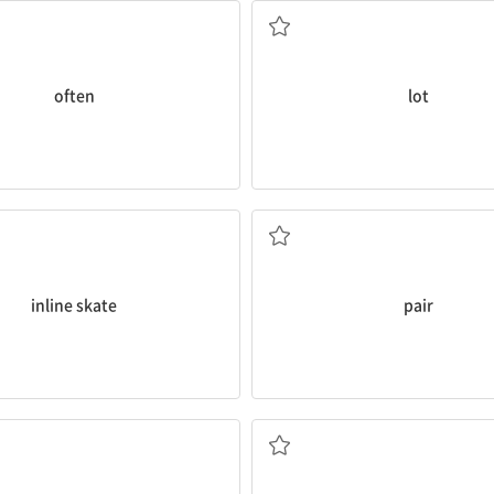
often
lot
케이트를 타다; 인라인스케이트
짝
inline skate
pair
정말로
그림