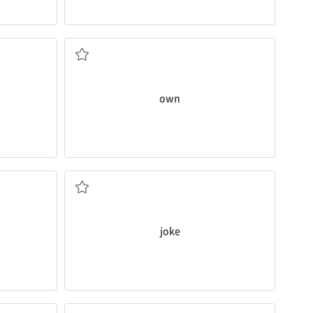
자기 것
own
농담하다
joke
윙크하다