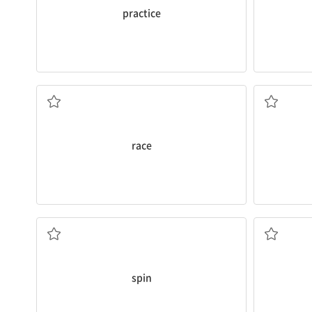
practice
경주
race
돌리다, 돌다
spin