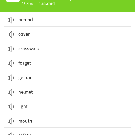
72 카드
|
classcard
behind
cover
crosswalk
forget
get on
helmet
light
mouth