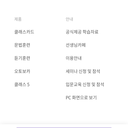
제품
안내
클래스카드
공식제공 학습자료
문법훈련
선생님카페
듣기훈련
이용안내
오토보카
세미나 신청 및 참석
클래스 5
입문교육 신청 및 참석
PC 화면으로 보기