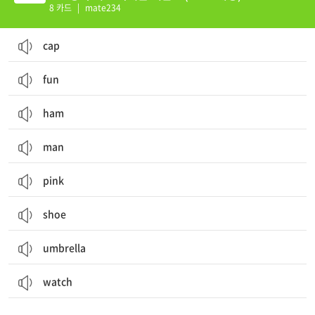
8 카드
|
mate234
cap
fun
ham
man
pink
shoe
umbrella
watch