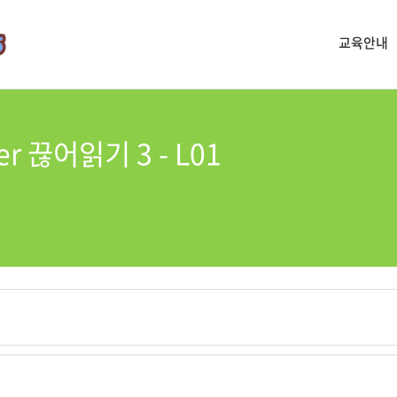
교육안내
rter 끊어읽기 3 - L01
.