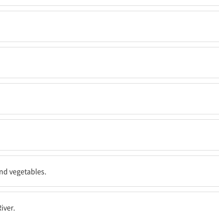
기 위해.
같은.
and vegetables.
River.