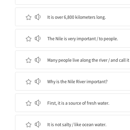
그것은 6,800킬로미터가 넘는 길이이다.
It is over 6,800 kilometers long.
나일강은 매우 중요하다 / 사람들에게.
The Nile is very important / to people.
많은 사람들이 강을 따라 살며 / 그곳을 고향이라고
Many people live along the river / and call i
나일강은 왜 중요한가?
Why is the Nile River important?
첫째, 그것은 담수의 원천이다.
First, it is a source of fresh water.
그것은 짜지 않다 / 바닷물처럼.
It is not salty / like ocean water.