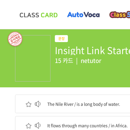
Insight Link Sta
15 카드
|
netutor
나일강은 / 긴 물줄기이다.
The Nile River / is a long body of water.
그것은 많은 나라들을 흘러 지나간다 / 아프리카의
It flows through many countries / in Africa.