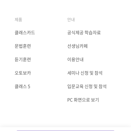
제품
안내
클래스카드
공식제공 학습자료
문법훈련
선생님카페
듣기훈련
이용안내
오토보카
세미나 신청 및 참석
클래스 5
입문교육 신청 및 참석
PC 화면으로 보기