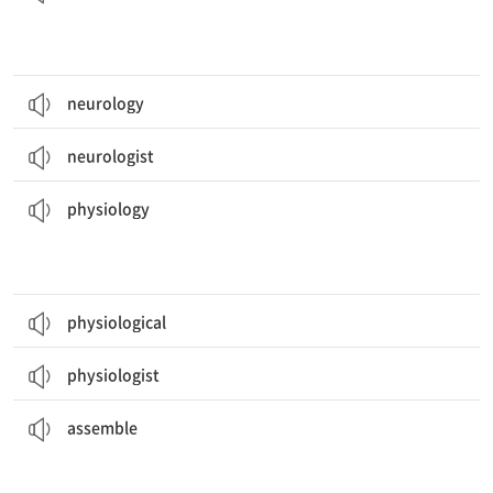
neurology
neurologist
그녀는 신체가 어떻게 기능하는지 알기 위해 생리학을 공부했다.
works.
She studied
physiology
to understand how the body
[명] 1. 생리학 2. 생리 (기능)
physiology
physiological
physiologist
한 심리학자는 자신의 연구에 참여할 12명의 남성 집단을 모았다.
participate in her research.
A psychologist
assembled
groups of twelve men to
[동] 1. 모이다, 모으다 2. 조립하다
assemble