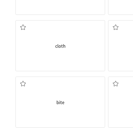
천, 옷감
cloth
물기, 무는 행위
bite
(뱀·곤충의) 독