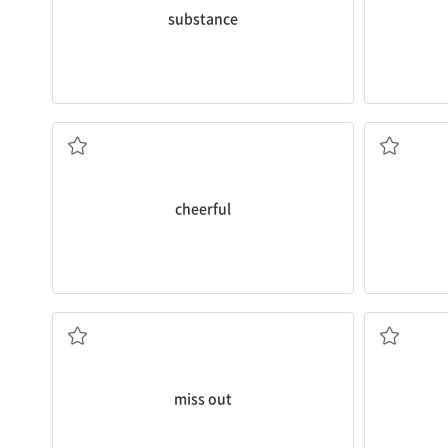
substance
발랄한, 쾌활한
cheerful
~을 놓치다
miss out