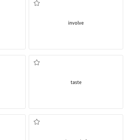
involve
에) 함께 하다
맛이 ~하다
taste
~ 대신에