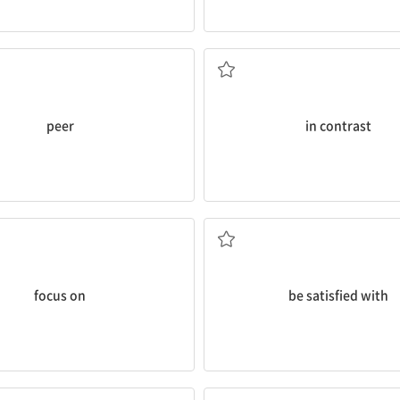
또래
그에 반해서
peer
in contrast
~에 집중하다
~에 만족하다
focus on
be satisfied with
~으로 고통받다
참석하다