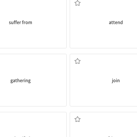
suffer from
attend
모임
가입하다; 연결하다, 잇다; (행위 등
gathering
join
~라면 어떻게 될까?
냉장고