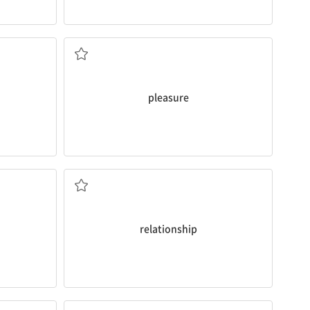
기쁨, 즐거움
pleasure
관계
relationship
포함하다, 수반하다