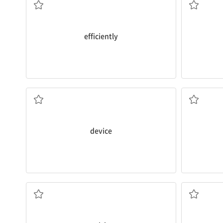
efficiently
(기계) 장치, 기기
device
고르다; (과일 등을) 따다