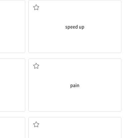
speed up
고통
pain
환호; 활기