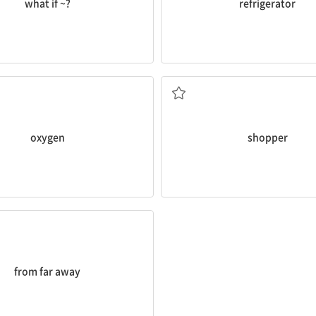
what if ~?
refrigerator
산소
쇼핑객, 고객
oxygen
shopper
먼 곳으로부터
from far away