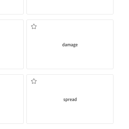
손상, 피해
damage
확산
spread
속도를 내다