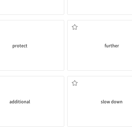
보호하다, 막다
더 이상의, 추가의
protect
further
추가의
(속도를) 늦추다
additional
slow down
공황 상태
심박동수