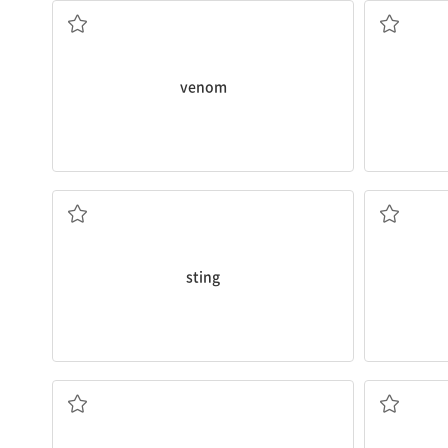
venom
쏘인 상처; 쏘다, 찌르다
sting
물질