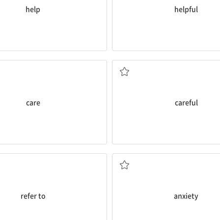
help
helpful
돌봄; 조심, 주의
조심하는, 주의 깊은
care
careful
~을 나타내다
불안, 걱정
refer to
anxiety