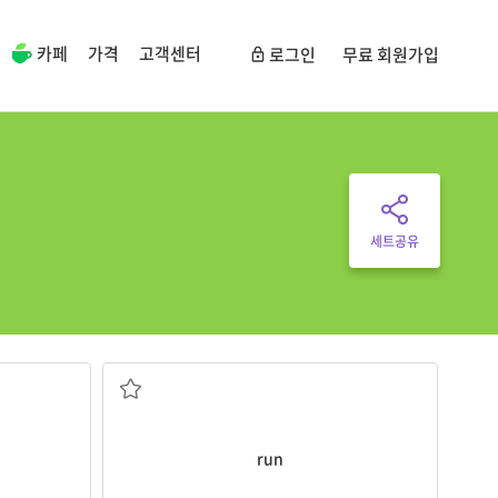
카페
가격
고객센터
로그인
무료 회원가입
세트공유
달리다; (액체를) 흐르게 하다
run