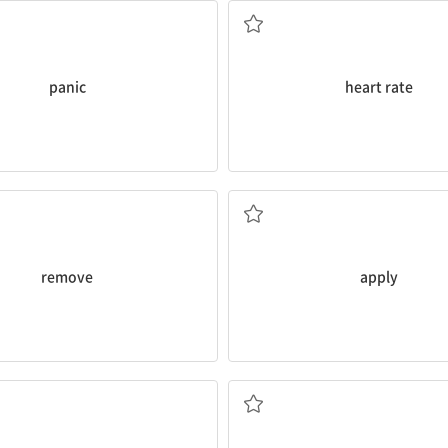
panic
heart rate
제거하다
(물건을) 대다
remove
apply
도움
도움이 되는