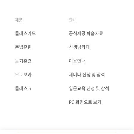
제품
안내
클래스카드
공식제공 학습자료
문법훈련
선생님카페
듣기훈련
이용안내
오토보카
세미나 신청 및 참석
클래스 5
입문교육 신청 및 참석
PC 화면으로 보기