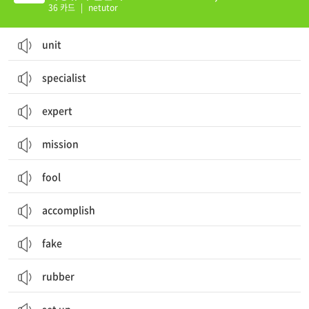
36 카드
|
netutor
unit
specialist
expert
mission
fool
accomplish
fake
rubber