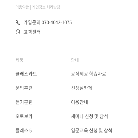
|
이용약관
개인정보 처리방침
가입문의 070-4042-1075
고객센터
제품
안내
클래스카드
공식제공 학습자료
문법훈련
선생님카페
듣기훈련
이용안내
오토보카
세미나 신청 및 참석
클래스 5
입문교육 신청 및 참석