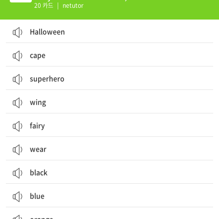
20 카드
|
netutor
Halloween
cape
superhero
wing
fairy
wear
black
blue