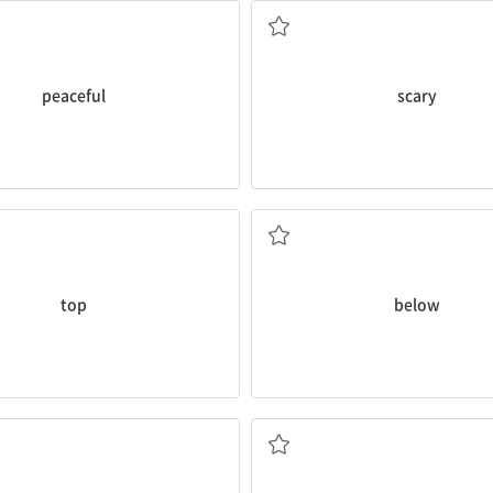
peaceful
scary
윗부분
아래에
top
below
천둥
두 번째의, 초