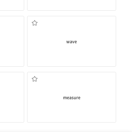
파도, 파, 파동
wave
측정하다
measure