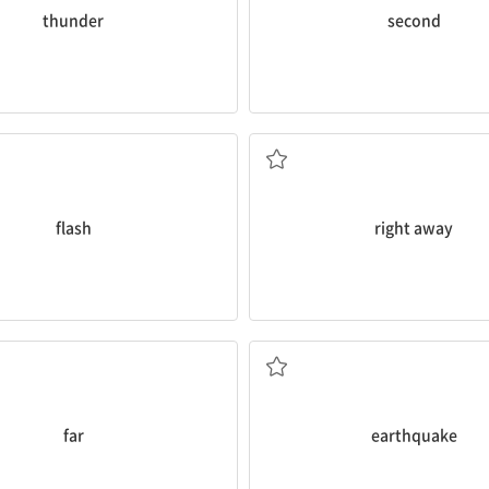
thunder
second
번쩍이다
바로, 당장
flash
right away
멀리, 먼
지진
far
earthquake