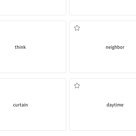
생각하다
이웃
think
neighbor
커튼
낮
curtain
daytime
평화로운
무서운