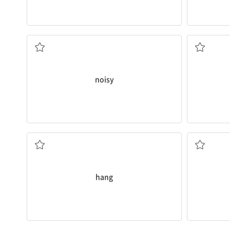
시끄러운
noisy
걸다, 달다
hang
밤