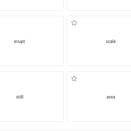
분출하다
규모, 등급
erupt
scale
아직, 가만히 있는
지역
still
area