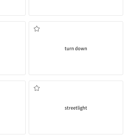
(조명을) 낮추다
turn down
가로등
streetlight
보통의, 평범한