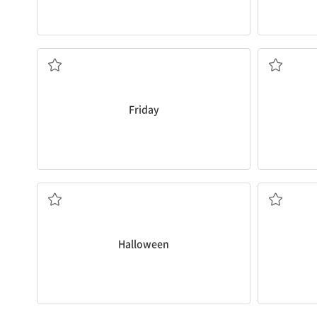
금요일
Friday
핼러윈
Halloween
수영하다