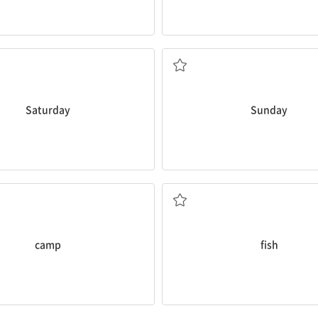
토요일
일요일
Saturday
Sunday
야영하다
낚시하다
camp
fish
조깅하다
스케이트 타다