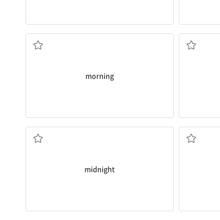
아침, 오전
morning
자정, 한밤중
midnight
딸