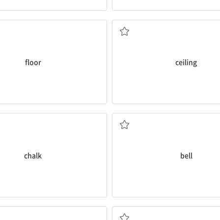
바닥
천장
floor
ceiling
분필
종, 벨
chalk
bell
포스터
컴퓨터