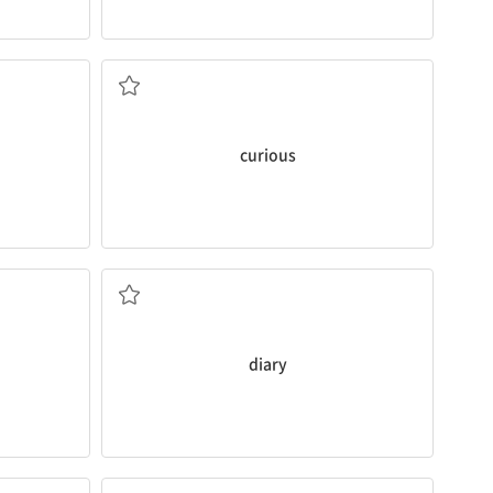
호기심이 많은
curious
일기장
diary
자전거