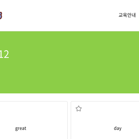
교육안내
12
아주 좋은
낮
great
day