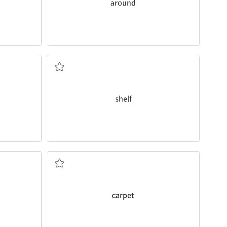
around
선반
shelf
카펫
carpet