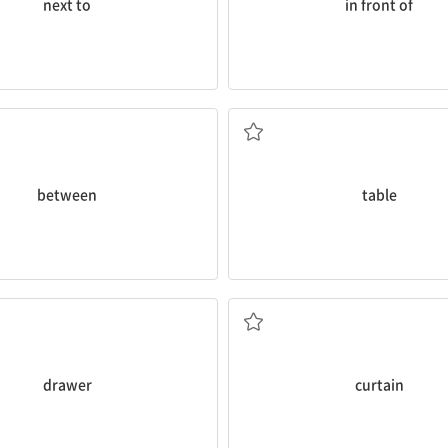
next to
in front of
~사이에
탁자
between
table
서랍
커튼
drawer
curtain