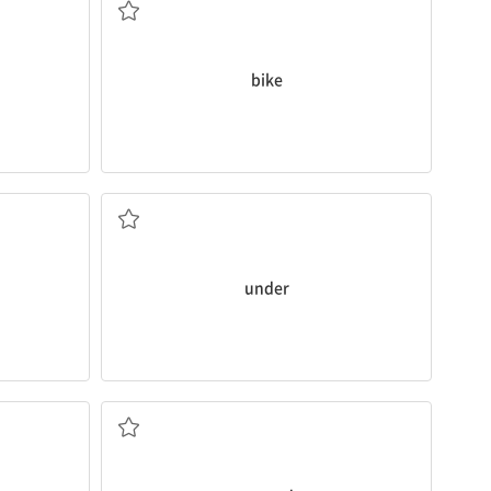
bike
~아래에
under
~둘레에