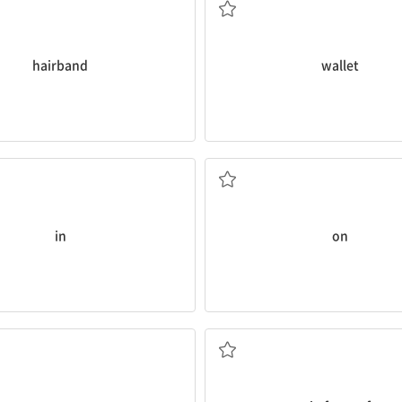
hairband
wallet
~안에
~위에
in
on
~옆에 (n___ __)
~앞에