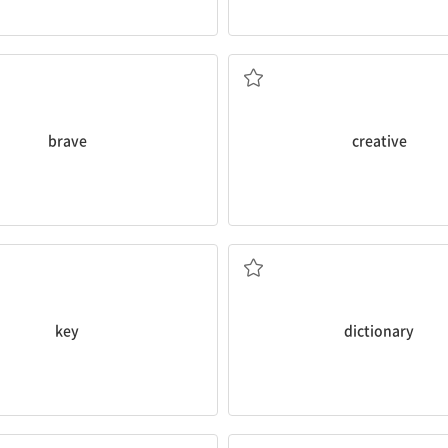
용감한
창의적인
brave
creative
열쇠
사전
key
dictionary
머리띠
지갑