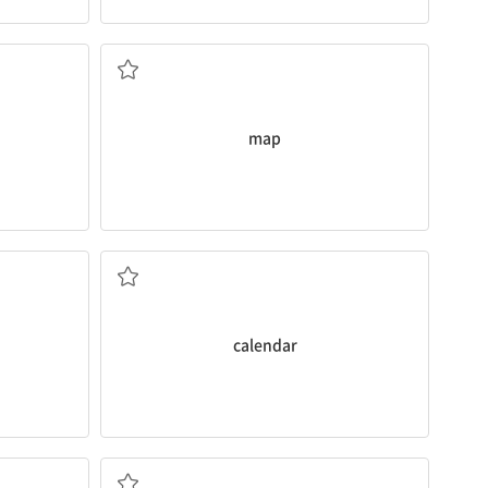
지도
map
달력
calendar
텔레비전