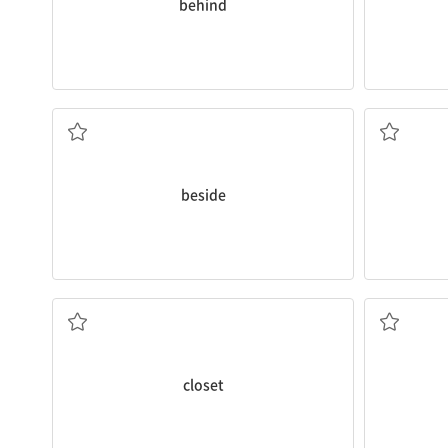
behind
~옆에 (b_____)
beside
벽장, 찬장
closet