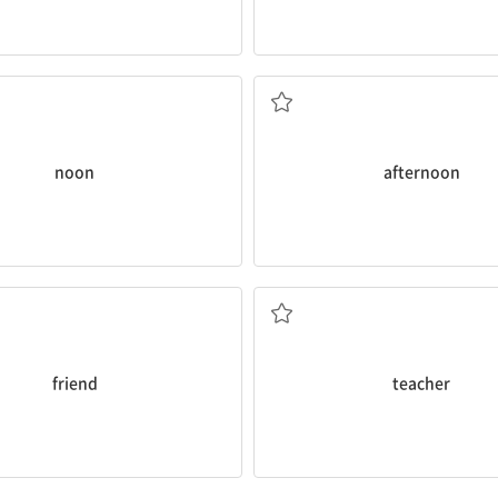
정오, 한낮
오후
noon
afternoon
친구
선생님
friend
teacher
쌍둥이
사촌