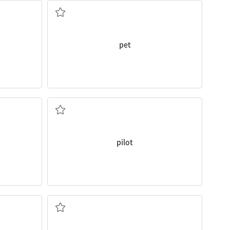
pet
비행기 조종사
pilot
무용수