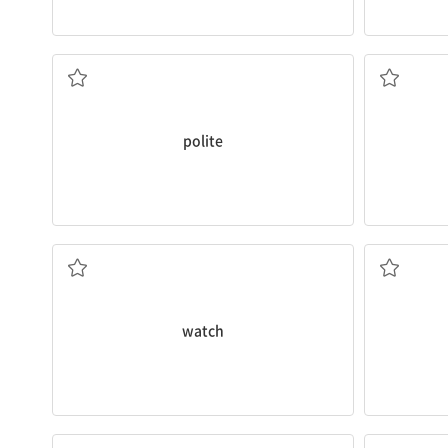
예의 바른
polite
손목시계
watch
스카프