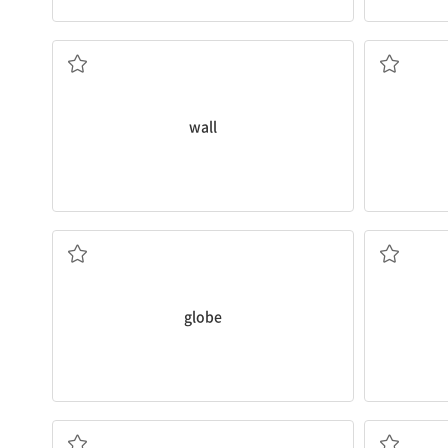
벽
wall
지구본
globe
(흑)칠판