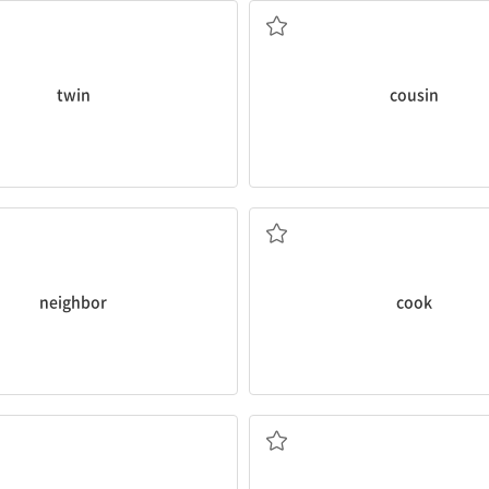
twin
cousin
이웃
요리사
neighbor
cook
의사
가수