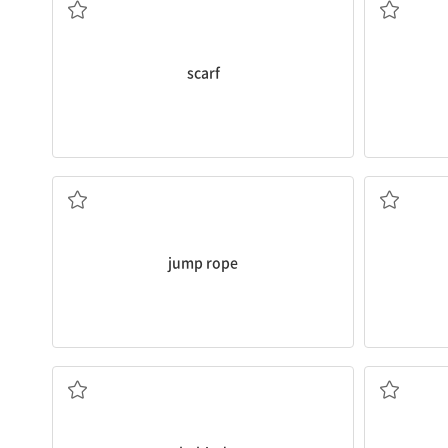
scarf
줄넘기
jump rope
~뒤에