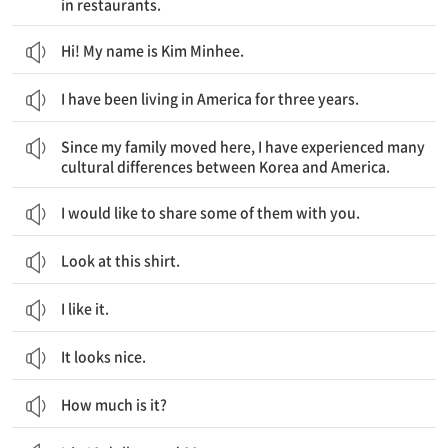
in restaurants.
Hi! My name is Kim Minhee.
I have been living in America for three years.
우리 가족이 이곳으로 이민을 온 이후로 나는 한국과 미국의 많은 문화적 차이를 경험하고 있어.
Since my family moved here, I have experienced many
cultural differences between Korea and America.
I would like to share some of them with you.
Look at this shirt.
I like it.
It looks nice.
How much is it?