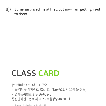
어떤 것들은 처음에 나를 놀라게 했지만, 지금은 그것들에 익숙해지고 있어.
Some surprised me at first, but now I am getting used
to them.
(주) 클래스카드 대표 김준수
서울 강남구 테헤란로 63길 11, 이노센스빌딩 12층 (삼성동)
사업자등록번호 372-86-00840
통신판매신고번호 제 2025-서울강남-04389 호
|
이용약관
개인정보 처리방침