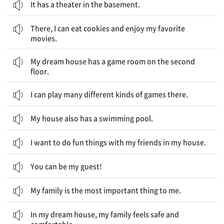
It has a theater in the basement.
그곳에서 나는 쿠키를 먹을 수 있고 내가 좋아하는 영화들을 즐길 수 있습니다.
There, I can eat cookies and enjoy my favorite
movies.
내 꿈의 집에는 2층에 게임방이 있습니다.
My dream house has a game room on the second
floor.
I can play many different kinds of games there.
My house also has a swimming pool.
I want to do fun things with my friends in my house.
You can be my guest!
My family is the most important thing to me.
내 꿈의 집에서 가족은 안전하고 편안함을 느낍니다.
In my dream house, my family feels safe and