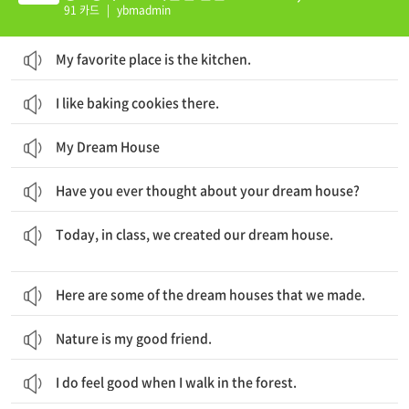
91 카드
|
ybmadmin
My favorite place is the kitchen.
I like baking cookies there.
My Dream House
Have you ever thought about your dream house?
오늘, 우리는 수업 시간에 우리가 꿈꾸는 집을 만들어 보았습니다.
Today, in class, we created our dream house.
Here are some of the dream houses that we made.
Nature is my good friend.
I do feel good when I walk in the forest.