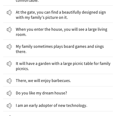
comfortable.
현관에서 여러분은 가족 사진이 있는 아름답게 디자인된 문패를 발견할 수 있습니다.
At the gate, you can find a beautifully designed sign
with my family’s picture on it.
여러분이 집에 들어서면 여러분은 큰 거실을 보게 될 것입니다.
When you enter the house, you will see a large living
room.
나의 가족을 때때로 그곳에서 보드게임도 하고 노래를 부르기도 합니다.
My family sometimes plays board games and sings
there.
가족 소풍을 위한 커다란 피크닉 테이블이 있는 큰 정원을 갖게 될 것입니다.
It will have a garden with a large picnic table for family
picnics.
There, we will enjoy barbecues.
Do you like my dream house?
I am an early adopter of new technology.
나는 새로운 제품이나 기술을 다른 사람보다 먼저 사용하는 것을 정말 좋아합니다.