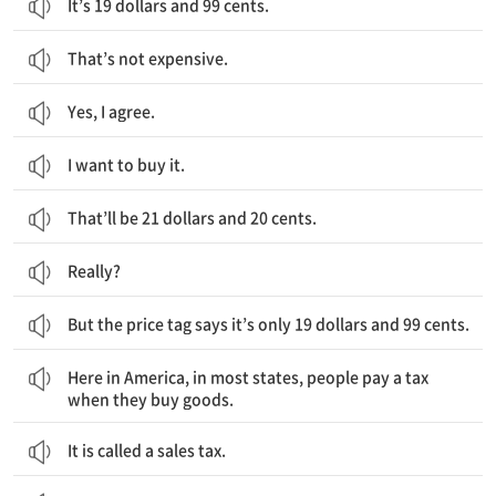
It’s 19 dollars and 99 cents.
That’s not expensive.
Yes, I agree.
I want to buy it.
That’ll be 21 dollars and 20 cents.
Really?
But the price tag says it’s only 19 dollars and 99 cents.
이곳 미국에서는 대부분의 주에서 사람들이 물건을 구입할 때 세금을 내.
Here in America, in most states, people pay a tax
when they buy goods.
It is called a sales tax.