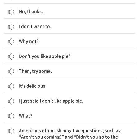
No, thanks.
I don’t want to.
Why not?
Don’t you like apple pie?
Then, try some.
It’s delicious.
I just said I don’t like apple pie.
What?
미국 사람들은 종종 “너 안 오니?”, “너 병원 안 갔니?”와 같은 부정의문문으로 질문해.
Americans often ask negative questions, such as
“Aren’t you coming?” and “Didn’t you go to the