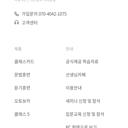
가입문의 070-4042-1075
고객센터
제품
안내
클래스카드
공식제공 학습자료
문법훈련
선생님카페
듣기훈련
이용안내
오토보카
세미나 신청 및 참석
클래스 5
입문교육 신청 및 참석
PC 화면으로 보기