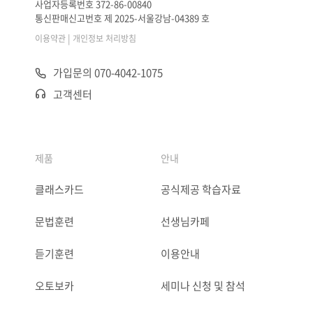
사업자등록번호 372-86-00840
통신판매신고번호 제 2025-서울강남-04389 호
|
이용약관
개인정보 처리방침
가입문의 070-4042-1075
고객센터
제품
안내
클래스카드
공식제공 학습자료
문법훈련
선생님카페
듣기훈련
이용안내
오토보카
세미나 신청 및 참석