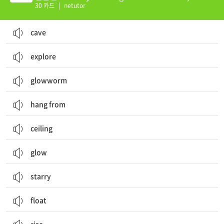
30 카드
|
netutor
cave
explore
glowworm
hang from
ceiling
glow
starry
float