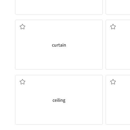
커튼
curtain
천장
ceiling
종, 벨