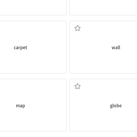
카펫
벽
carpet
wall
지도
지구본
map
globe
달력
(흑)칠판