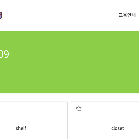
교육안내
09
선반
벽장, 찬장
shelf
closet