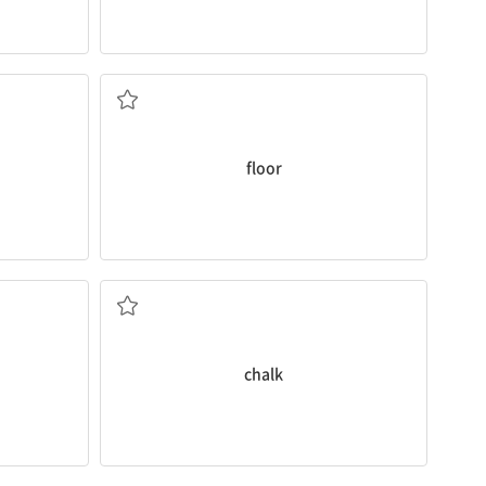
바닥
floor
분필
chalk
포스터