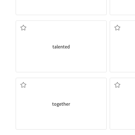
재능이 있는
talented
함께, 같이
together
키우다, 기르다