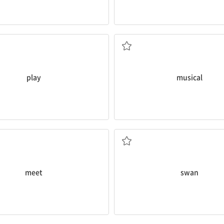
연주하다
음악적인
play
musical
만나다
백조
meet
swan
(곰, 사자, 여우 등의) 새끼
해마