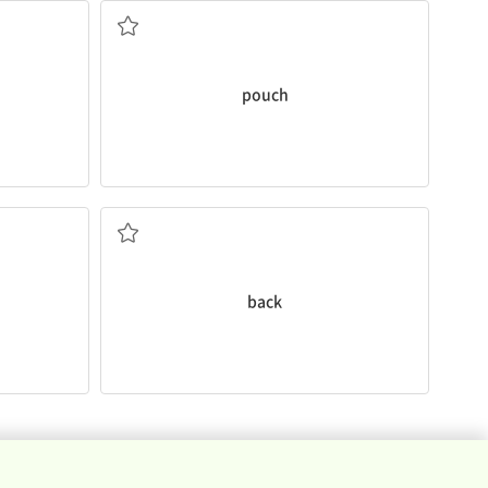
pouch
등, 허리
back