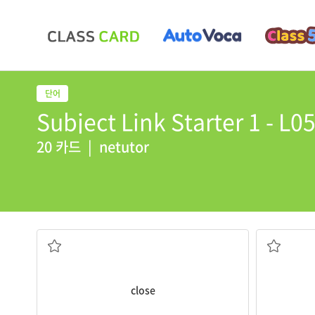
Subject Link Starter 1 - L0
20 카드
|
netutor
친밀한
close