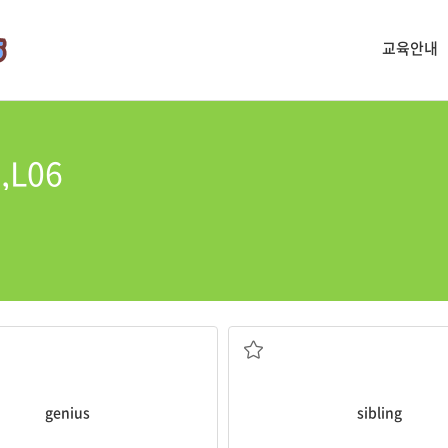
교육안내
5,L06
천재
형제자매
genius
sibling