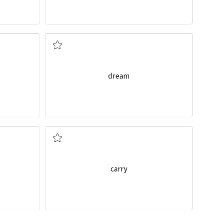
꿈
dream
나르다
carry
(캥거루 같은 동물의) 새끼 주머니