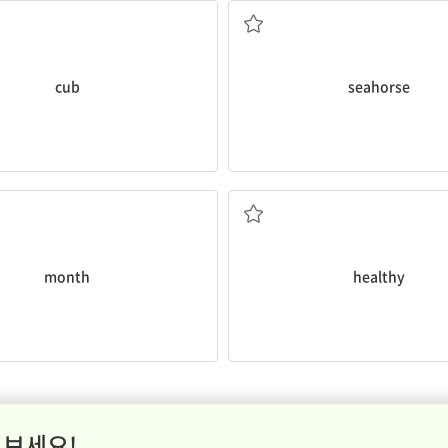
cub
seahorse
달, 월
건강한
month
healthy
 보세요!