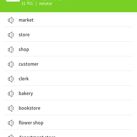
31 카드
|
netutor
market
store
shop
customer
clerk
bakery
bookstore
flower shop