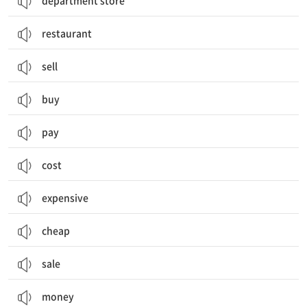
department store
restaurant
sell
buy
pay
cost
expensive
cheap
sale
money