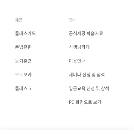
제품
안내
클래스카드
공식제공 학습자료
문법훈련
선생님카페
듣기훈련
이용안내
오토보카
세미나 신청 및 참석
클래스 5
입문교육 신청 및 참석
PC 화면으로 보기