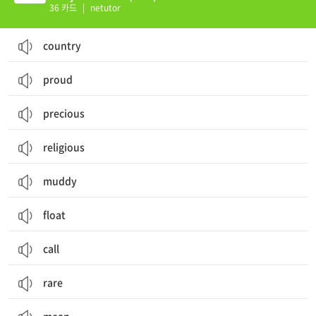
36 카드
|
netutor
country
proud
precious
religious
muddy
float
call
rare