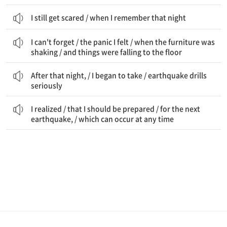
I still get scared / when I remember that night
나는 잊을 수 없다 / 내가 느낀 공포를 / 가구가 흔들리고 / 물건들이 바닥으로 떨어질 때
I can't forget / the panic I felt / when the furniture was
shaking / and things were falling to the floor
그날 밤 이후, / 나는 시작했다 / 지진 훈련을 진지하게 받아들이기
After that night, / I began to take / earthquake drills
seriously
나는 깨달았다 / 내가 준비해야 한다는 것을 / 다음 지진에 대비해, / 언제든 발생할 수 있는
I realized / that I should be prepared / for the next
earthquake, / which can occur at any time