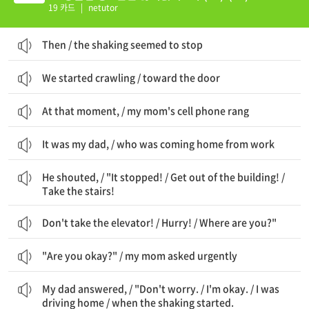
19 카드
|
netutor
Then / the shaking seemed to stop
We started crawling / toward the door
At that moment, / my mom's cell phone rang
It was my dad, / who was coming home from work
그는 소리쳤다, / "멈췄어! / 건물에서 나와! / 계단을 이용해!
He shouted, / "It stopped! / Get out of the building! /
Take the stairs!
Don't take the elevator! / Hurry! / Where are you?"
"Are you okay?" / my mom asked urgently
아빠가 대답했다, / "걱정하지 마. / 나는 괜찮아. / 집으로 운전하고 있었어 / 흔들림이 시작됐을 때.
My dad answered, / "Don't worry. / I'm okay. / I was
driving home / when the shaking started.