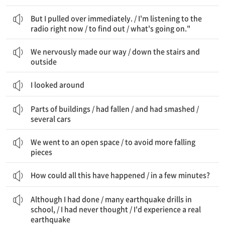
하지만 나는 즉시 차를 세웠어. / 지금 라디오를 듣고 있어 / 알아보려고 / 무슨 일이 일어나고 있는지
But I pulled over immediately. / I'm listening to the
radio right now / to find out / what's going on."
우리는 긴장하며 이동했다 / 계단을 내려가 밖으로
We nervously made our way / down the stairs and
outside
I looked around
건물의 일부가 / 떨어져 있었고 / 부숴뜨렸다 / 여러 대의 차를
Parts of buildings / had fallen / and had smashed /
several cars
우리는 열린 공간으로 갔다 / 더 많은 떨어지는 조각들을 피하기 위해
We went to an open space / to avoid more falling
pieces
How could all this have happened / in a few minutes?
비록 내가 해왔지만 / 학교에서 많은 지진 훈련을, / 나는 결코 생각하지 못했다 / 실제 지진을 경험하게 될 줄은
Although I had done / many earthquake drills in
school, / I had never thought / I'd experience a real
earthquake