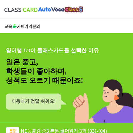
교육
카페
가격
문의
영어쌤 1/3이 클래스카드를 선택한 이유
일은 줄고,
학생들이 좋아하며,
성적도 오르기 때문이죠!
NE능률김 중3 본문 끊어읽기 3과 (03)-(04)