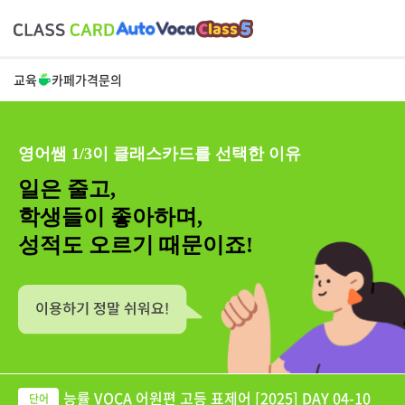
교육
카페
가격
문의
영어쌤 1/3이 클래스카드를 선택한 이유
일은 줄고,
학생들이 좋아하며,
성적도 오르기 때문이죠!
능률 VOCA 어원편 고등 표제어 [2025] DAY 04-10