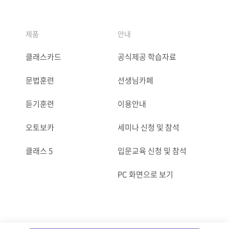
제품
안내
클래스카드
공식제공 학습자료
문법훈련
선생님카페
듣기훈련
이용안내
오토보카
세미나 신청 및 참석
클래스 5
입문교육 신청 및 참석
PC 화면으로 보기