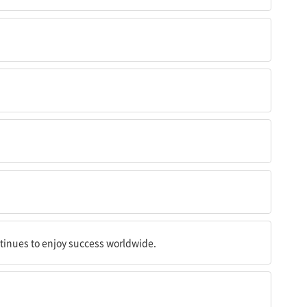
공을 누리고 있다.
inues to enjoy success worldwide.