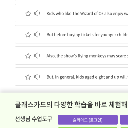
‘오즈의 마법사’를 좋아하는 아이들은 ‘위키드’를 
Kids who like The Wizard of Oz also enjoy 
하지만 어린아이들을 위해 표를 구매하기 전에, 부
But before buying tickets for younger child
또한, 그 쇼에서 날아다니는 원숭이들은 일부 아이
Also, the show’s flying monkeys may scare 
하지만 전반적으로, 8세 이상의 아이들은 ‘위키드’
But, in general, kids aged eight and up will
클래스카드의 다양한 학습을 바로 체험해
선생님 수업도구
슬라이드 (로그인)