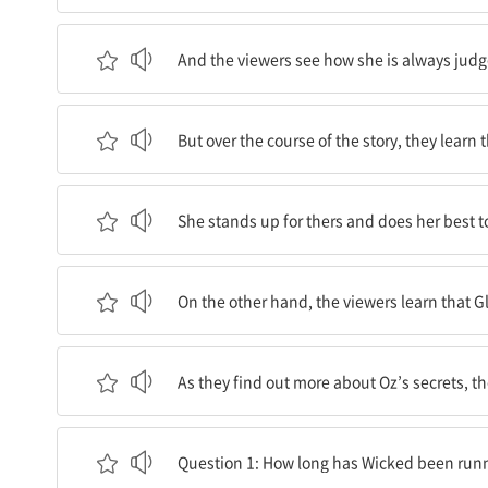
그리고 관람객들은 그녀의 초록색 피부 때문에 그녀
And the viewers see how she is always judg
하지만 이야기가 전개됨에 따라, 그들은 엘파바가 
But over the course of the story, they learn
그녀는 다른 사람들을 옹호하고 오즈의 나라에서 부
She stands up for thers and does her best to 
반면에, 관람객들은 선을 대표하는 글린다와 오즈의
On the other hand, the viewers learn that G
오즈의 비밀에 대해 더 많이 알게 되면서, 그들은 
As they find out more about Oz’s secrets, the
질문 1: ‘위키드’는 얼마나 오래 공연하고 있는 중
Question 1: How long has Wicked been run