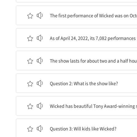
‘위키드’의 첫 공연은 뉴욕시에서 2003년 10월 
The first performance of Wicked was on Octo
2022년 4월 24일 기준으로 그것의 7,082회의
As of April 24, 2022, its 7,082 performance
이 쇼는 15분간의 휴식과 함께 약 2시간 30분 동
The show lasts for about two and a half hou
질문 2: 그 쇼는 어떤가요?
Question 2: What is the show like?
‘위키드’에는 토니상을 받은 아름다운 무대 장치들
Wicked has beautiful Tony Award-winning se
질문 3: 아이들이 ‘위키드’를 좋아할까요?
Question 3: Will kids like Wicked?