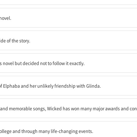
둔다.
novel.
기를 원했다.
e of the story.
그것을 정확하게 따르지는 않기로 결정했다.
 novel but decided not to follow it exactly.
린다와의 예상 밖의 우정에 초점을 맞췄다.
of Elphaba and her unlikely friendship with Glinda.
때문에, ‘위키드’는 수많은 주요한 상들을 받았고 계속해서 전 세계적으로 성
es and memorable songs, Wicked has won many major awards and cont
은 인생을 변화시키는 사건들을 통해 엘파바를 따라간다.
college and through many life-changing events.