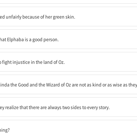
가 항상 얼마나 불공평하게 판단되는지를 본다.
ed unfairly because of her green skin.
좋은 사람이라는 것을 알게 된다.
 that Elphaba is a good person.
당함에 맞서 싸우기 위해 최선을 다한다.
fight injustice in the land of Oz.
 마법사가 보이는 것처럼 친절하거나 현명하지 않다는 것을 알게 된다.
linda the Good and the Wizard of Oz are not as kind or as wise as the
모든 이야기에는 항상 두 가지 면이 존재한다는 것을 깨닫는다.
y realize that there are always two sides to every story.
인가요?
ning?