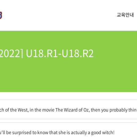
교육안내
[2022] U18.R1-U18.R2
 마법사’에서만 본 적이 있다면, 당신은 아마도 그녀가 정말 못된 인물이라고
ch of the West, in the movie The Wizard of Oz, then you probably thin
그녀가 사실은 착한 마녀라는 것을 알게 되어 놀랄 것이다!
ll be surprised to know that she is actually a good witch!