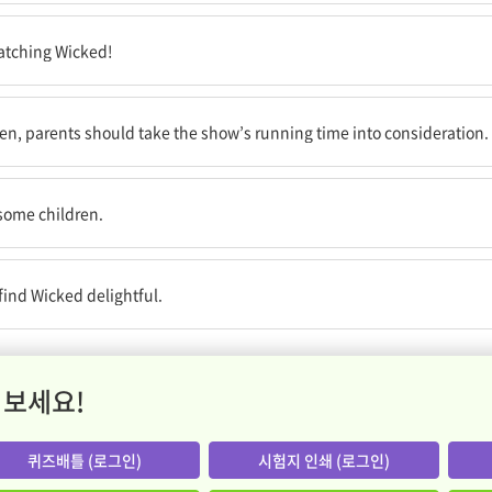
보는 것 또한 좋아합니다!
watching Wicked!
모님들은 그 쇼의 공연 시간을 고려해야 합니다.
ren, parents should take the show’s running time into consideration.
들을 무섭게 할지도 모릅니다.
some children.
를 마음에 든다고 생각할 것입니다.
 find Wicked delightful.
 보세요!
퀴즈배틀 (로그인)
시험지 인쇄 (로그인)