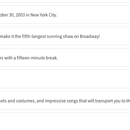
30일에 있었습니다.
ber 30, 2003 in New York City.
 공연은 ‘위키드’를 브로드웨이에서 5번째로 가장 오래 공연한 쇼로 만들었습니다!
s make it the fifth-longest running show on Broadway!
안 지속됩니다.
rs with a fifteen-minute break.
과 의상들, 그리고 여러분을 당장 오즈의 마법의 세계로 데려다줄 인상 깊은 노
ts and costumes, and impressive songs that will transport you to th