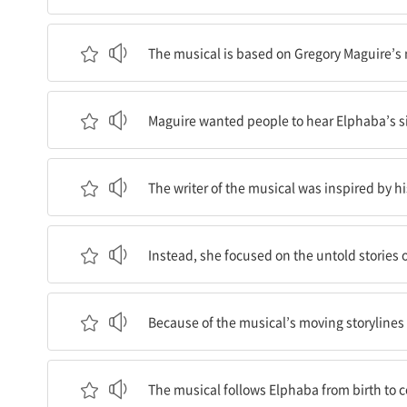
이 뮤지컬은 그레고리 매과이어의 소설에 기반을 
The musical is based on Gregory Maguire’s 
매과이어는 사람들이 엘파바 쪽의 이야기를 들어보
Maguire wanted people to hear Elphaba’s sid
이 뮤지컬의 저자는 그의 소설에 영감을 받았지만 
The writer of the musical was inspired by his
대신 그녀는 엘파바의 밝혀지지 않은 이야기들과 글
Instead, she focused on the untold stories 
이 뮤지컬의 감동적인 줄거리와 기억에 남는 노래들 
Because of the musical’s moving storylin
이 뮤지컬은 출생부터 대학에 가기까지, 그리고 많
The musical follows Elphaba from birth to 