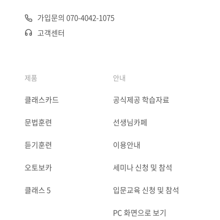
가입문의 070-4042-1075
고객센터
제품
안내
클래스카드
공식제공 학습자료
문법훈련
선생님카페
듣기훈련
이용안내
오토보카
세미나 신청 및 참석
클래스 5
입문교육 신청 및 참석
PC 화면으로 보기