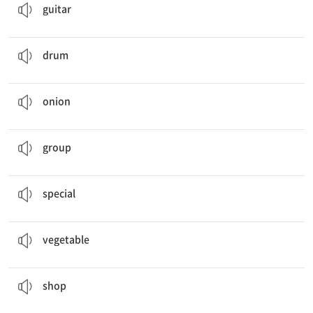
guitar
Do you like the
drum
?
n. 북, 드럼
drum
What about an
onion
?
n. 양파
onion
A
group
in Austria makes special music.
n. 그룹
group
A group in Austria makes
special
music.
adj. 특별한
special
Then they cut the
vegetable
s.
n. 야채
vegetable
First, they
shop
for vegetables.
v. 쇼핑하다
shop