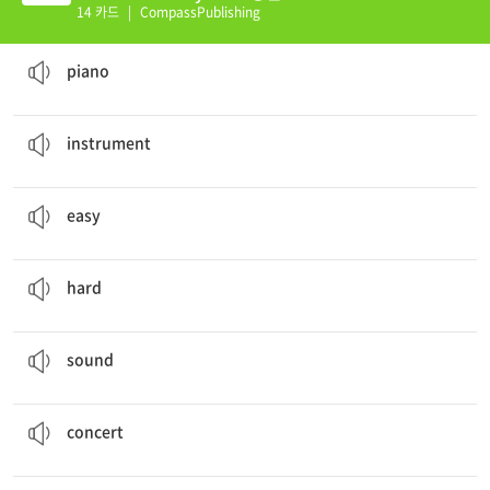
14 카드
|
CompassPublishing
Do you like the
piano
?
n. 피아노
piano
Some of the
instrument
s are easy to make.
n. 악기
instrument
Some of the instruments are
easy
to make.
adj. 쉬운
easy
Some of them are
hard
.
adj. 단단한, 딱딱한
hard
The group works hard to make them
sound
good.
v. 소리를 내다
sound
Then they have a vegetable
concert
!
n. 음악회
concert
What about the
guitar
?
n. 기타