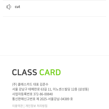
They
cut
them into instruments.
v. 자르다
cut
(주) 클래스카드 대표 김준수
서울 강남구 테헤란로 63길 11, 이노센스빌딩 12층 (삼성동)
사업자등록번호 372-86-00840
통신판매신고번호 제 2025-서울강남-04389 호
|
이용약관
개인정보 처리방침