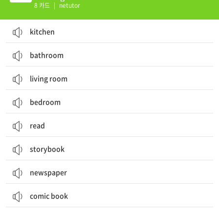
8 카드
|
netutor
kitchen
bathroom
living room
bedroom
read
storybook
newspaper
comic book