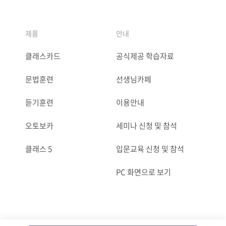
제품
안내
클래스카드
공식제공 학습자료
문법훈련
선생님카페
듣기훈련
이용안내
오토보카
세미나 신청 및 참석
클래스 5
입문교육 신청 및 참석
PC 화면으로 보기