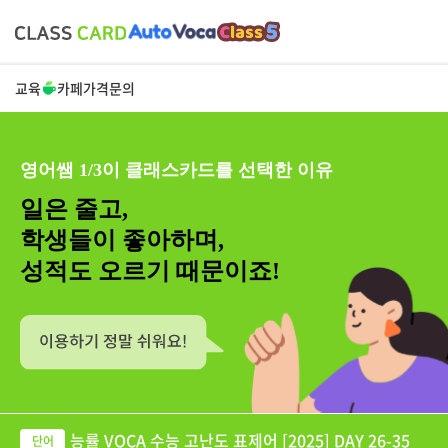
교육
카페
가격
문의
영어쌤 1/3이 클래스카드를 선택한 이유
일은 줄고,
학생들이 좋아하며,
성적도 오르기 때문이죠!
능률 VOCA 수능 고난도 표제어 [2025] DAY 26-35