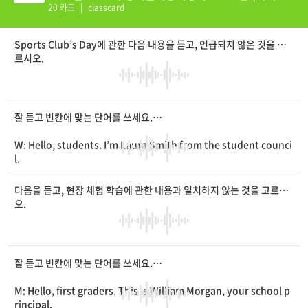
션 추가)
20 카드
|
classcard
Sports Club’s Day에 관한 다음 내용을 듣고, 언급되지 않은 것을 고
르시오.
잘 듣고 빈칸에 맞는 단어를 쓰세요.
W: Hello, students. I’m Laura Smith from the student counci
l.
We’re going to have Sports Club’s Day on
____
, June 13th.
It’ll take place from 9 a.m. to 12 p.m. in our school
____
.
다음을 듣고, 현장 체험 학습에 관한 내용과 일치하지 않는 것을 고르시
There will be table tennis, badminton and basketball game
오.
s.
If you’re interested, you must hand in an application form t
o the student
____
office by June 5th.
I hope many of you will enjoy the event. Thank you for liste
잘 듣고 빈칸에 맞는 단어를 쓰세요.
ning.
M: Hello, first graders. This is William Morgan, your school p
rincipal.