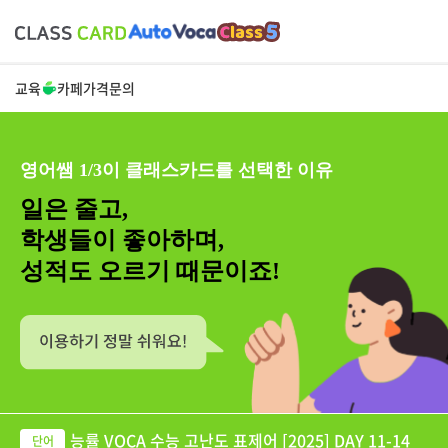
교육
카페
가격
문의
영어쌤 1/3이 클래스카드를 선택한 이유
일은 줄고,
학생들이 좋아하며,
성적도 오르기 때문이죠!
능률 VOCA 수능 고난도 표제어 [2025] DAY 11-14