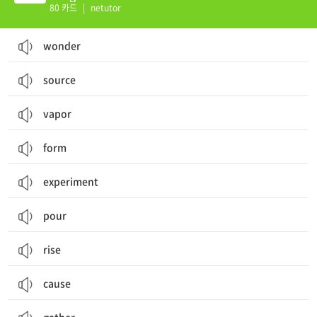
80 카드
|
netutor
wonder
source
vapor
form
experiment
pour
rise
cause