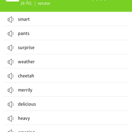
26 카드
|
netutor
smart
pants
surprise
weather
cheetah
merrily
delicious
heavy